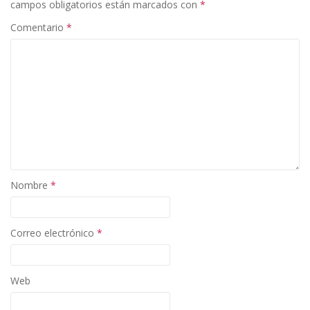
campos obligatorios están marcados con
*
o
n
ti
Comentario
*
k
r
Nombre
*
Correo electrónico
*
Web