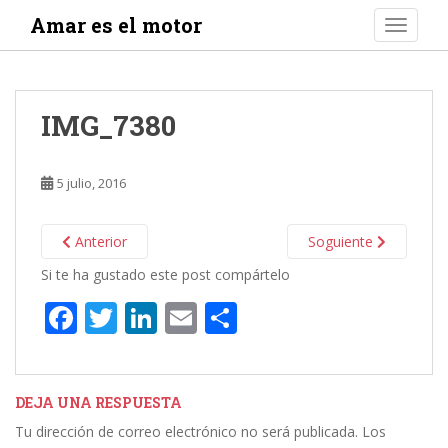
S
Amar es el motor
TOGGLE
k
i
p
t
IMG_7380
o
m
a
5 julio, 2016
i
n
c
Anterior
Soguiente
o
Si te ha gustado este post compártelo
n
F
T
Li
E
C
t
e
ac
w
n
m
o
n
e
itt
k
ai
m
t
b
er
e
l
p
DEJA UNA RESPUESTA
Tu dirección de correo electrónico no será publicada.
Los
o
dI
ar