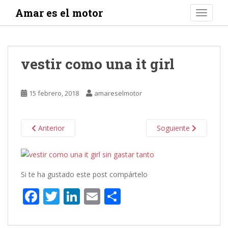
S
Amar es el motor
TOGGLE
k
i
p
t
vestir como una it girl
o
m
a
15 febrero, 2018
amareselmotor
i
n
c
Anterior
Soguiente
o
n
t
e
Si te ha gustado este post compártelo
n
F
T
Li
E
C
t
ac
w
n
m
o