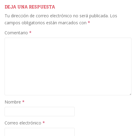
e
itt
k
ai
m
b
er
e
l
p
DEJA UNA RESPUESTA
Tu dirección de correo electrónico no será publicada.
Los
o
dI
ar
campos obligatorios están marcados con
*
o
n
ti
Comentario
*
k
r
Nombre
*
Correo electrónico
*