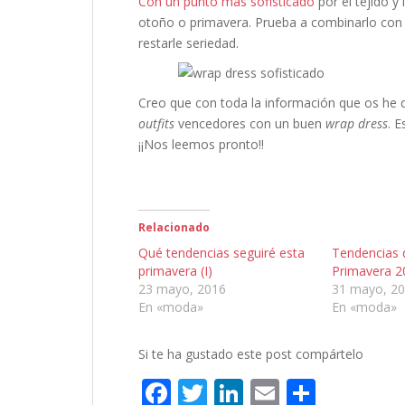
Con un punto más sofisticado
por el tejido y
otoño o primavera. Prueba a combinarlo con 
restarle seriedad.
Creo que con toda la información que os he d
outfits
vencedores con un buen
wrap dress
. 
¡¡Nos leemos pronto!!
Relacionado
Qué tendencias seguiré esta
Tendencias 
primavera (I)
Primavera 20
23 mayo, 2016
31 mayo, 2
En «moda»
En «moda»
Si te ha gustado este post compártelo
F
T
Li
E
C