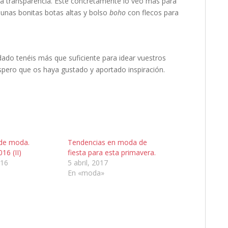
 la transparencia. Éste concretamente lo veo más para
unas bonitas botas altas y bolso
boho
con flecos para
ado tenéis más que suficiente para idear vuestros
Espero que os haya gustado y aportado inspiración.
de moda.
Tendencias en moda de
16 (II)
fiesta para esta primavera.
016
5 abril, 2017
En «moda»