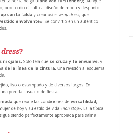
etenta por la belga
Diane von Furstenberg.
Aunque
 pronto dio el salto al diseño de moda y despuntó
 top con la falda
y crear así el
wrap dress
, que
vestido envolvente»
. Se convirtió en un auténtico
des.
 dress
?
 ni ojales.
Sólo tela que
se cruza y te envuelve
, y
 de la línea de la cintura.
Una revisión al esquema
da.
jido, liso o estampado y de diversos largos. En
una prenda casual o de fiesta.
e moda
que reúne las condiciones de
versatilidad,
mujer de hoy y su estilo de vida
«non stop»
. Es la típica
 sigue siendo perfectamente apropiada para salir a