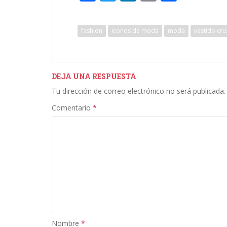
ac
w
n
m
o
e
itt
k
ai
m
fashion
iconos de moda
moda
vestido cr
b
er
e
l
p
o
dI
ar
o
n
ti
DEJA UNA RESPUESTA
k
r
Tu dirección de correo electrónico no será publicada.
Comentario
*
Nombre
*