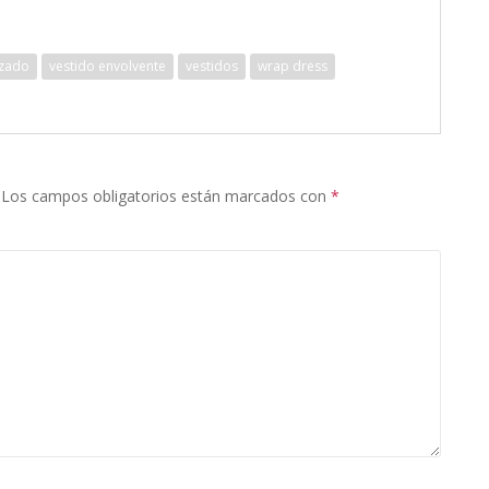
uzado
vestido envolvente
vestidos
wrap dress
Los campos obligatorios están marcados con
*