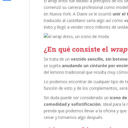
n
El
wrap dress
fue ideado a principios de los s
m
o
C
t
comenzó su carrera profesional como modelo,
k
a
en Nueva York. A Diane se le ocurrió
unir el
o
o
e
e
traducido al castellano sería algo así como
«
i
k
m
r
éxito y llegó a vender cinco millones de unida
d
l
p
I
a
n
¿En qué consiste el
wrap
r
Se trata de un
vestido sencillo, sin botones
t
se sujeta
anudando un cinturón por encima
i
del kimono tradicional que resulta muy cómo
r
Lo podemos encontrar de cualquier tipo de te
función de esto y de los complementos, será 
Sin duda puede ser considerado un
icono d
comodidad y sofistificación.
Ideal para la 
prenda que podemos llevar a la oficina y que
cenar y tomarnos algo después.