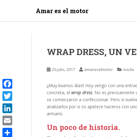
S
Amar es el motor
k
i
p
t
o
m
WRAP DRESS, UN VE
a
i
n
20 julio, 2017
amareselmotor
moda
c
o
¡¡Muy buenos días!! Hoy vengo con una entr
n
concreta, el
wrap dress
. No es precisamente 
F
t
se comenzaron a confeccionar. Pero sí vuelve
e
a
T
analizarlos por si os apetece haceros con uno
n
c
armario.
w
t
L
e
i
Un poco de historia.
i
E
b
t