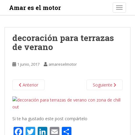
S
Amar es el motor
TOGGLE
k
i
p
t
decoración para terrazas
o
de verano
m
a
i
1 junio, 2017
amareselmotor
n
c
o
Anterior
Soguiente
n
t
e
n
t
Si te ha gustado este post compártelo
F
T
Li
E
C