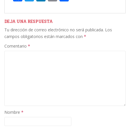
ac
w
n
m
o
e
itt
k
ai
m
b
er
e
l
p
DEJA UNA RESPUESTA
Tu dirección de correo electrónico no será publicada.
Los
o
dI
ar
campos obligatorios están marcados con
*
o
n
ti
Comentario
*
k
r
Nombre
*