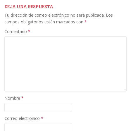
e
itt
k
ai
m
b
er
e
l
p
DEJA UNA RESPUESTA
Tu dirección de correo electrónico no será publicada.
Los
o
dI
ar
campos obligatorios están marcados con
*
o
n
ti
Comentario
*
k
r
Nombre
*
Correo electrónico
*