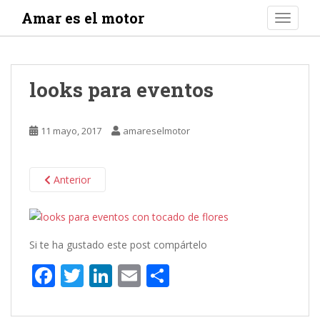
S
Amar es el motor
TOGGLE
k
i
p
t
looks para eventos
o
m
a
11 mayo, 2017
amareselmotor
i
n
c
Anterior
o
n
t
e
Si te ha gustado este post compártelo
n
F
T
Li
E
C
t
ac
w
n
m
o