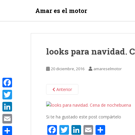
S
Amar es el motor
k
i
p
t
o
m
looks para navidad. 
a
i
n
20 diciembre, 2016
amareselmotor
c
o
n
Anterior
F
t
e
a
T
n
c
w
t
L
Si te ha gustado este post compártelo
e
i
i
F
T
Li
E
C
E
b
t