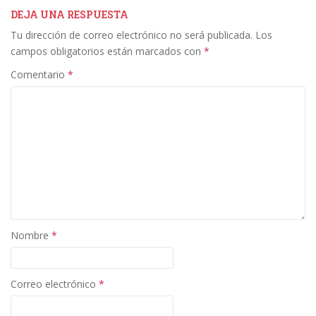
b
er
e
l
p
DEJA UNA RESPUESTA
Tu dirección de correo electrónico no será publicada.
Los
o
dI
ar
campos obligatorios están marcados con
*
o
n
ti
Comentario
*
k
r
Nombre
*
Correo electrónico
*