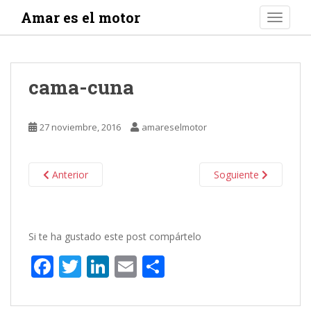
S
Amar es el motor
TOGGLE
k
i
p
t
cama-cuna
o
m
a
27 noviembre, 2016
amareselmotor
i
n
c
Anterior
Soguiente
o
n
t
e
Si te ha gustado este post compártelo
n
F
T
Li
E
C
t
ac
w
n
m
o
e
itt
k
ai
m