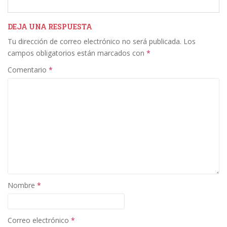
e
itt
k
ai
m
b
er
e
l
p
DEJA UNA RESPUESTA
Tu dirección de correo electrónico no será publicada.
Los
o
dI
ar
campos obligatorios están marcados con
*
o
n
ti
Comentario
*
k
r
Nombre
*
Correo electrónico
*