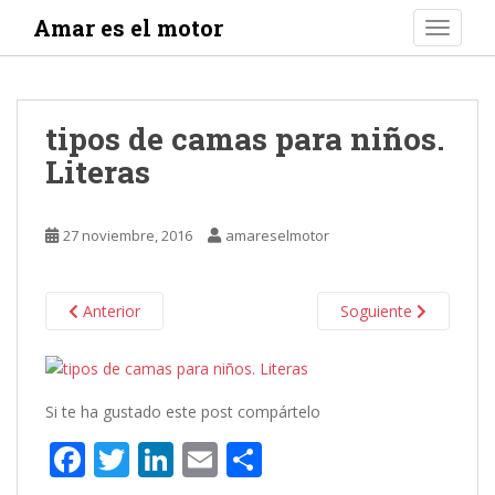
S
Amar es el motor
TOGGLE
k
i
p
t
tipos de camas para niños.
o
Literas
m
a
i
27 noviembre, 2016
amareselmotor
n
c
o
Anterior
Soguiente
n
t
e
n
Si te ha gustado este post compártelo
t
F
T
Li
E
C
ac
w
n
m
o