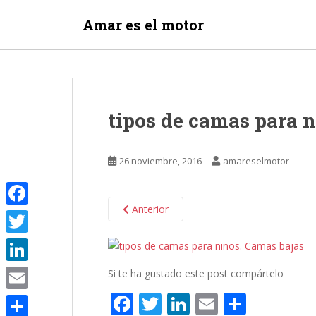
S
Amar es el motor
k
i
p
t
o
m
tipos de camas para n
a
i
n
26 noviembre, 2016
amareselmotor
c
o
n
Anterior
F
t
e
a
T
n
c
w
t
L
Si te ha gustado este post compártelo
e
i
i
F
T
Li
E
C
E
b
t