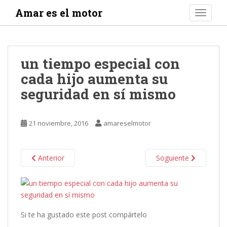
S
Amar es el motor
TOGGLE
k
i
p
t
un tiempo especial con
o
cada hijo aumenta su
m
a
seguridad en sí mismo
i
n
c
21 noviembre, 2016
amareselmotor
o
n
t
Anterior
Soguiente
e
n
t
Si te ha gustado este post compártelo