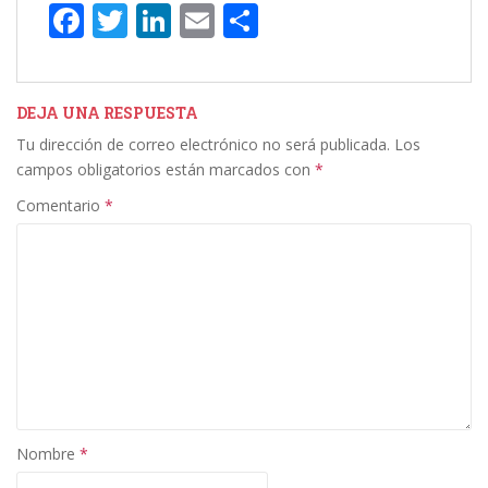
F
T
Li
E
C
ac
w
n
m
o
e
itt
k
ai
m
b
er
e
l
p
DEJA UNA RESPUESTA
Tu dirección de correo electrónico no será publicada.
Los
o
dI
ar
campos obligatorios están marcados con
*
o
n
ti
Comentario
*
k
r
Nombre
*