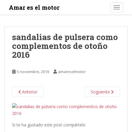
S
Amar es el motor
TOGGLE
k
i
p
t
sandalias de pulsera como
o
complementos de otoño
m
a
2016
i
n
c
5 noviembre, 2016
amareselmotor
o
n
t
Anterior
Soguiente
e
n
t
Si te ha gustado este post compártelo