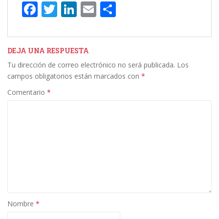
F
T
Li
E
C
ac
w
n
m
o
e
itt
k
ai
m
b
er
e
l
p
DEJA UNA RESPUESTA
Tu dirección de correo electrónico no será publicada.
Los
o
dI
ar
campos obligatorios están marcados con
*
o
n
ti
Comentario
*
k
r
Nombre
*