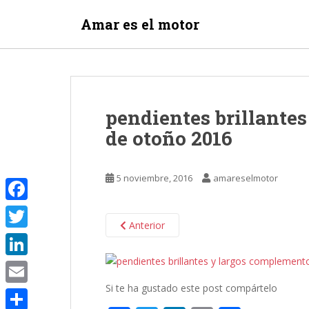
S
Amar es el motor
k
i
p
t
o
m
pendientes brillante
a
de otoño 2016
i
n
c
5 noviembre, 2016
amareselmotor
o
n
F
t
Anterior
e
a
T
n
c
w
t
L
e
i
Si te ha gustado este post compártelo
i
E
b
t