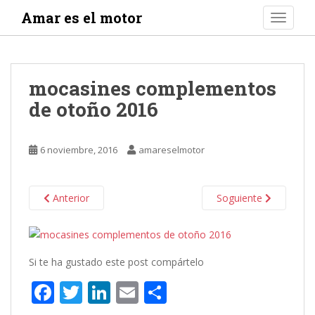
S
Amar es el motor
TOGGLE
k
i
p
t
mocasines complementos
o
de otoño 2016
m
a
i
6 noviembre, 2016
amareselmotor
n
c
o
Anterior
Soguiente
n
t
e
n
Si te ha gustado este post compártelo
t
F
T
Li
E
C
ac
w
n
m
o