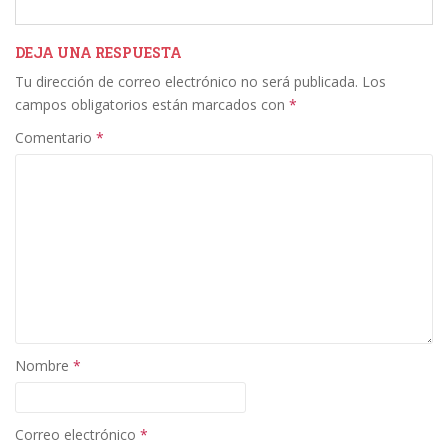
e
itt
k
ai
m
b
er
e
l
p
DEJA UNA RESPUESTA
Tu dirección de correo electrónico no será publicada.
Los
o
dI
ar
campos obligatorios están marcados con
*
o
n
ti
Comentario
*
k
r
Nombre
*
Correo electrónico
*