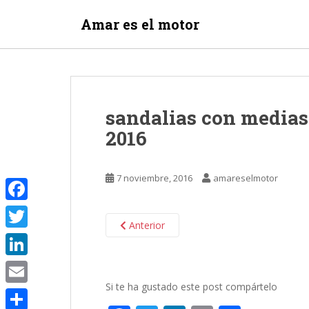
S
Amar es el motor
k
i
p
t
o
m
sandalias con media
a
2016
i
n
c
7 noviembre, 2016
amareselmotor
o
n
F
t
Anterior
e
a
T
n
c
w
t
L
e
i
Si te ha gustado este post compártelo
i
E
b
t