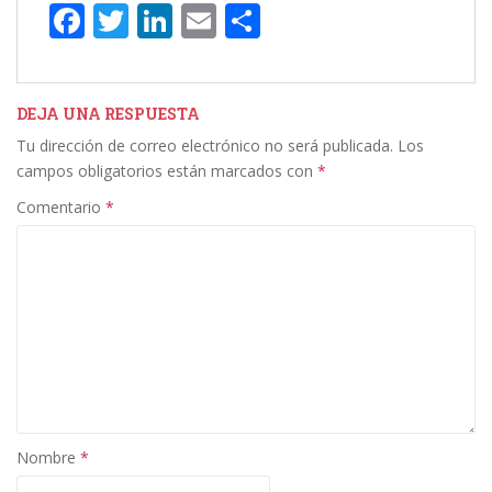
F
T
Li
E
C
ac
w
n
m
o
e
itt
k
ai
m
b
er
e
l
p
DEJA UNA RESPUESTA
Tu dirección de correo electrónico no será publicada.
Los
o
dI
ar
campos obligatorios están marcados con
*
o
n
ti
Comentario
*
k
r
Nombre
*