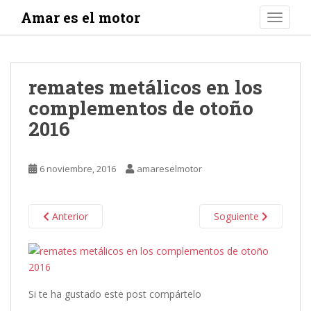
S
Amar es el motor
TOGGLE
k
i
p
t
remates metálicos en los
o
complementos de otoño
m
a
2016
i
n
c
6 noviembre, 2016
amareselmotor
o
n
t
Anterior
Soguiente
e
n
t
Si te ha gustado este post compártelo