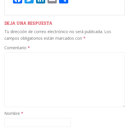
ac
w
n
m
o
e
itt
k
ai
m
b
er
e
l
p
DEJA UNA RESPUESTA
Tu dirección de correo electrónico no será publicada.
Los
o
dI
ar
campos obligatorios están marcados con
*
o
n
ti
Comentario
*
k
r
Nombre
*