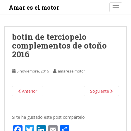
S
Amar es el motor
TOGGLE
k
i
p
t
botín de terciopelo
o
complementos de otoño
m
a
2016
i
n
c
5 noviembre, 2016
amareselmotor
o
n
t
Anterior
Soguiente
e
n
t
Si te ha gustado este post compártelo
F
T
Li
E
C