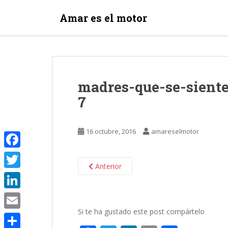
S
Amar es el motor
k
i
p
t
o
m
madres-que-se-siente
a
7
i
n
c
16 octubre, 2016
amareselmotor
o
n
F
t
Anterior
e
a
T
n
c
w
t
L
e
i
Si te ha gustado este post compártelo
i
E
b
t