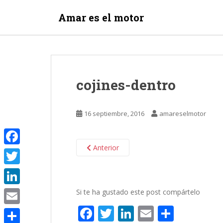
S
Amar es el motor
k
i
p
t
o
m
cojines-dentro
a
i
n
16 septiembre, 2016
amareselmotor
c
o
n
Anterior
F
t
e
a
T
n
c
w
t
L
Si te ha gustado este post compártelo
e
i
F
T
Li
E
C
i
E
b
t