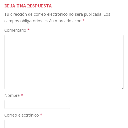
b
er
e
l
p
DEJA UNA RESPUESTA
Tu dirección de correo electrónico no será publicada.
Los
o
dI
ar
campos obligatorios están marcados con
*
o
n
ti
Comentario
*
k
r
Nombre
*
Correo electrónico
*