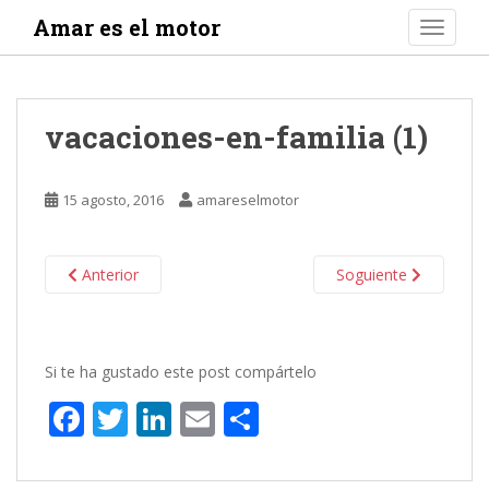
S
Amar es el motor
TOGGLE
k
i
p
t
vacaciones-en-familia (1)
o
m
a
15 agosto, 2016
amareselmotor
i
n
c
Anterior
Soguiente
o
n
t
e
Si te ha gustado este post compártelo
n
F
T
Li
E
C
t
ac
w
n
m
o
e
itt
k
ai
m