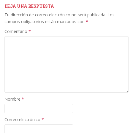
b
er
e
l
p
DEJA UNA RESPUESTA
Tu dirección de correo electrónico no será publicada.
Los
o
dI
ar
campos obligatorios están marcados con
*
o
n
ti
Comentario
*
k
r
Nombre
*
Correo electrónico
*