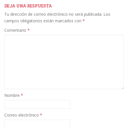
b
er
e
l
p
DEJA UNA RESPUESTA
Tu dirección de correo electrónico no será publicada.
Los
o
dI
ar
campos obligatorios están marcados con
*
o
n
ti
Comentario
*
k
r
Nombre
*
Correo electrónico
*