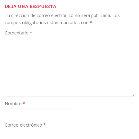
b
er
e
l
p
DEJA UNA RESPUESTA
Tu dirección de correo electrónico no será publicada.
Los
o
dI
ar
campos obligatorios están marcados con
*
o
n
ti
Comentario
*
k
r
Nombre
*
Correo electrónico
*