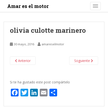
S
Amar es el motor
TOGGLE
k
i
p
t
olivia culotte marinero
o
m
a
30 mayo, 2016
amareselmotor
i
n
c
Anterior
Soguiente
o
n
t
e
Si te ha gustado este post compártelo
n
F
T
Li
E
C
t
ac
w
n
m
o
e
itt
k
ai
m