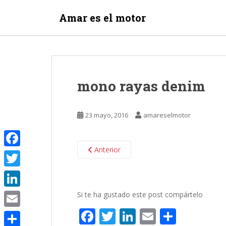
S
Amar es el motor
k
i
p
t
o
m
mono rayas denim
a
i
n
23 mayo, 2016
amareselmotor
c
o
n
Anterior
F
t
e
a
T
n
c
w
t
L
Si te ha gustado este post compártelo
e
i
F
T
Li
E
C
i
E
b
t