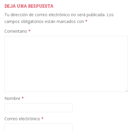
b
er
e
l
p
DEJA UNA RESPUESTA
Tu dirección de correo electrónico no será publicada.
Los
o
dI
ar
campos obligatorios están marcados con
*
o
n
ti
Comentario
*
k
r
Nombre
*
Correo electrónico
*