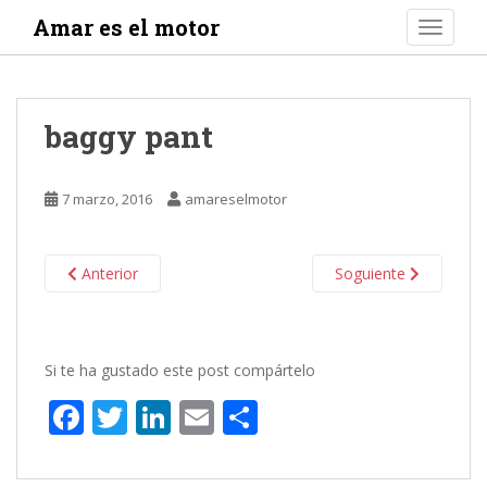
S
Amar es el motor
TOGGLE
k
i
p
t
baggy pant
o
m
a
7 marzo, 2016
amareselmotor
i
n
c
Anterior
Soguiente
o
n
t
e
Si te ha gustado este post compártelo
n
F
T
Li
E
C
t
ac
w
n
m
o
e
itt
k
ai
m