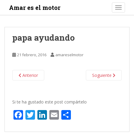
S
Amar es el motor
TOGGLE
k
i
p
t
papa ayudando
o
m
a
21 febrero, 2016
amareselmotor
i
n
c
Anterior
Soguiente
o
n
t
e
Si te ha gustado este post compártelo
n
F
T
Li
E
C
t
ac
w
n
m
o
e
itt
k
ai
m