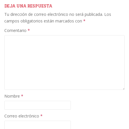
b
er
e
l
p
DEJA UNA RESPUESTA
Tu dirección de correo electrónico no será publicada.
Los
o
dI
ar
campos obligatorios están marcados con
*
o
n
ti
Comentario
*
k
r
Nombre
*
Correo electrónico
*