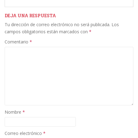
e
itt
k
ai
m
b
er
e
l
p
DEJA UNA RESPUESTA
Tu dirección de correo electrónico no será publicada.
Los
o
dI
ar
campos obligatorios están marcados con
*
o
n
ti
Comentario
*
k
r
Nombre
*
Correo electrónico
*