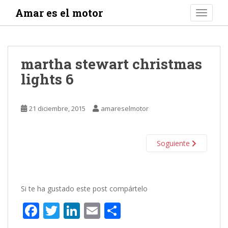
S
Amar es el motor
TOGGLE
k
i
p
t
martha stewart christmas
o
lights 6
m
a
i
21 diciembre, 2015
amareselmotor
n
c
o
Soguiente
n
t
e
n
Si te ha gustado este post compártelo
t
F
T
Li
E
C
ac
w
n
m
o