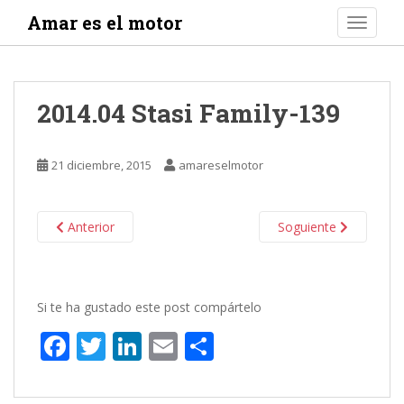
S
Amar es el motor
TOGGLE
k
i
p
t
2014.04 Stasi Family-139
o
m
a
21 diciembre, 2015
amareselmotor
i
n
c
Anterior
Soguiente
o
n
t
e
Si te ha gustado este post compártelo
n
F
T
Li
E
C
t
ac
w
n
m
o
e
itt
k
ai
m