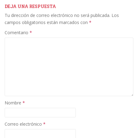
b
er
e
l
p
DEJA UNA RESPUESTA
Tu dirección de correo electrónico no será publicada.
Los
o
dI
ar
campos obligatorios están marcados con
*
o
n
ti
Comentario
*
k
r
Nombre
*
Correo electrónico
*