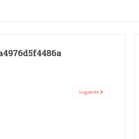
a4976d5f4486a
Soguiente