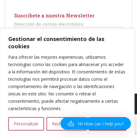
Suscríbete a nuestra Newsletter
Dirección de correo electrónico:
Gestionar el consentimiento de las
He leído y acepto los términos y condiciones
cookies
Para ofrecer las mejores experiencias, utilizamos
tecnologías como las cookies para almacenar y/o acceder
a la información del dispositivo. El consentimiento de estas
tecnologías nos permitirá procesar datos como el
comportamiento de navegación o las identificaciones
únicas en este sitio. No consentir o retirar el
consentimiento, puede afectar negativamente a ciertas
Política de privacidad
|
Política de Cookies
|
Aviso legal
| Copyright 2016
características y funciones.
Amareselmotor.com
Hi! How can I help you?
Personalizar
Rechazar todo
Aceptar todo