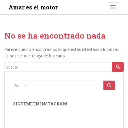
S
Amar es el motor
TOGGLE
k
i
p
t
No se ha encontrado nada
o
m
a
Parece que no encontramos lo que estás intentando localizar.
i
Es posible que te ayude buscarlo.
n
Buscar:
c
o
n
Buscar:
t
e
n
SÍGUEME EN INSTAGRAM
t