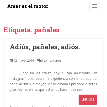
S
Amar es el motor
TOGGLE
k
i
p
t
Etiqueta:
pañales
o
m
a
Adiós, pañales, adiós.
i
n
c
12 mayo, 2016
8 comentarios
o
n
Sí, por fin os traigo hoy el tan anunciado (en
t
instagram) post sobre mi experiencia con la retirada del
e
pañal de mi hija mayor. Me lo estabais pidiendo a gritos
n
y las fechas en las que estamos hacen que sea
t
LEER MÁS