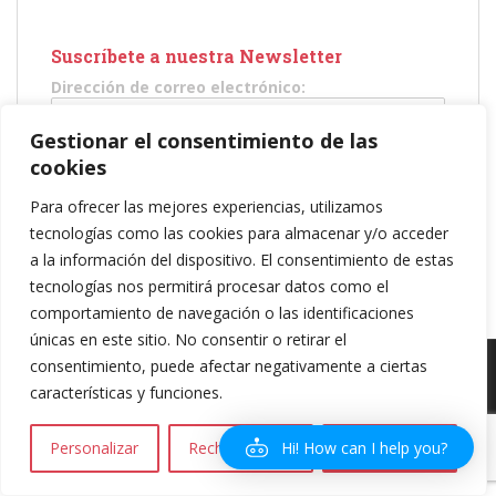
Suscríbete a nuestra Newsletter
Dirección de correo electrónico:
Gestionar el consentimiento de las
He leído y acepto los términos y condiciones
cookies
Para ofrecer las mejores experiencias, utilizamos
tecnologías como las cookies para almacenar y/o acceder
a la información del dispositivo. El consentimiento de estas
tecnologías nos permitirá procesar datos como el
comportamiento de navegación o las identificaciones
únicas en este sitio. No consentir o retirar el
consentimiento, puede afectar negativamente a ciertas
Política de privacidad
|
Política de Cookies
|
Aviso legal
| Copyright 2016
características y funciones.
Amareselmotor.com
Hi! How can I help you?
Personalizar
Rechazar todo
Aceptar todo