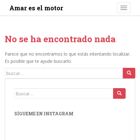
S
Amar es el motor
TOGGLE
k
i
p
t
No se ha encontrado nada
o
m
a
Parece que no encontramos lo que estás intentando localizar.
i
Es posible que te ayude buscarlo.
n
Buscar:
c
o
n
Buscar:
t
e
n
SÍGUEME EN INSTAGRAM
t