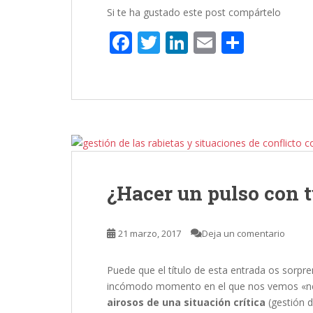
Si te ha gustado este post compártelo
F
T
Li
E
C
ac
w
n
m
o
e
itt
k
ai
m
b
er
e
l
p
o
dI
ar
o
n
ti
k
r
¿Hacer un pulso con t
21 marzo, 2017
Deja un comentario
Puede que el título de esta entrada os sorpr
incómodo momento en el que nos vemos «ne
airosos de una situación crítica
(gestión d