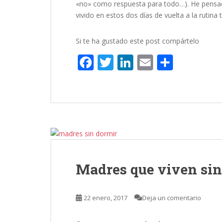
«no» como respuesta para todo…). He pensado
vivido en estos dos días de vuelta a la rutin
Si te ha gustado este post compártelo
F
T
Li
E
C
ac
w
n
m
o
e
itt
k
ai
m
b
er
e
l
p
o
dI
ar
o
n
ti
k
r
Madres que viven sin
22 enero, 2017
Deja un comentario