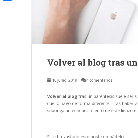
n
m
o
C
t
k
a
o
o
e
e
i
k
m
r
d
l
p
I
a
n
r
Volver al blog tras u
t
i
10 junio, 2019
4 comentarios
r
Volver al blog
tras un paréntesis suele ser 
que lo hago de forma diferente. Tras haber v
suponga un enriquecimiento de este lienzo en
Si te ha gustado este post compártelo