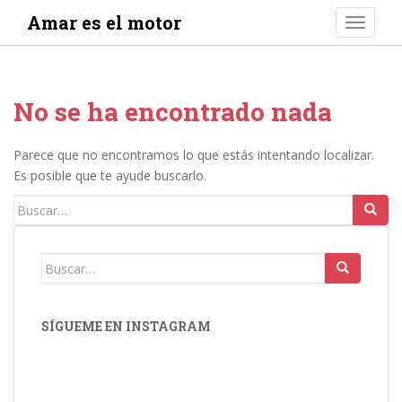
S
Amar es el motor
TOGGLE
k
i
p
t
No se ha encontrado nada
o
m
a
Parece que no encontramos lo que estás intentando localizar.
i
Es posible que te ayude buscarlo.
n
Buscar:
c
o
n
Buscar:
t
e
n
SÍGUEME EN INSTAGRAM
t