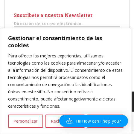
Suscríbete a nuestra Newsletter
Dirección de correo electrónico:
Gestionar el consentimiento de las
He leído y acepto los términos y condiciones
cookies
Para ofrecer las mejores experiencias, utilizamos
tecnologías como las cookies para almacenar y/o acceder
a la información del dispositivo. El consentimiento de estas
tecnologías nos permitirá procesar datos como el
comportamiento de navegación o las identificaciones
únicas en este sitio. No consentir o retirar el
consentimiento, puede afectar negativamente a ciertas
Política de privacidad
|
Política de Cookies
|
Aviso legal
| Copyright 2016
características y funciones.
Amareselmotor.com
Hi! How can I help you?
Personalizar
Rechazar todo
Aceptar todo