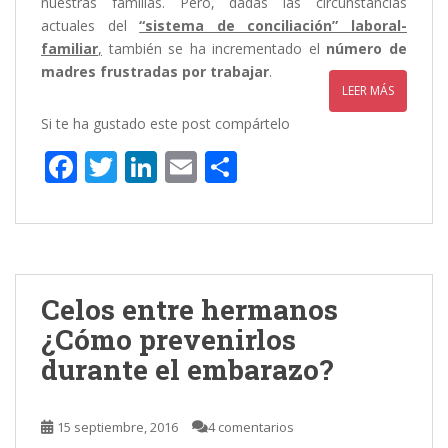
nuestras familias. Pero, dadas las circunstancias
actuales del
“sistema de conciliación” laboral-
familiar
,
también se ha incrementado el
número de
madres frustradas por trabajar
.
LEER MÁS
Si te ha gustado este post compártelo
F
T
Li
E
C
ac
w
n
m
o
e
itt
k
ai
m
b
er
e
l
p
o
dI
ar
Celos entre hermanos
o
n
ti
¿Cómo prevenirlos
k
r
durante el embarazo?
15 septiembre, 2016
4 comentarios