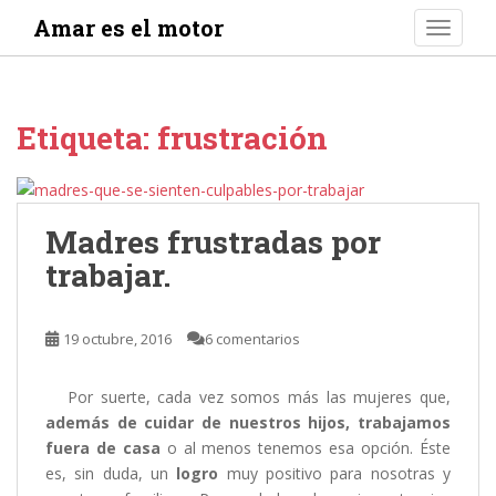
S
Amar es el motor
TOGGLE
k
i
p
t
Etiqueta:
frustración
o
m
a
i
Madres frustradas por
n
trabajar.
c
o
n
19 octubre, 2016
6 comentarios
t
e
n
Por suerte, cada vez somos más las mujeres que,
t
además de cuidar de nuestros hijos, trabajamos
fuera de casa
o al menos tenemos esa opción. Éste
es, sin duda, un
logro
muy positivo para nosotras y