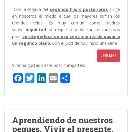
Con la llegada del
segundo hijo o posteriores
surge
en nosotros el miedo a que los mayores sufran los
temidos celos. Es muy común como madres
sentir
inquietud
al respecto y buscar mecanismos
para
«protegerles» de ese sentimiento de pasar a
un segundo plano
. Con el
post
de hoy inicio una serie
LEER MÁS
Si te ha gustado este post compártelo
F
T
Li
E
C
ac
w
n
m
o
e
itt
k
ai
m
b
er
e
l
p
o
dI
ar
Aprendiendo de nuestros
o
n
ti
peques. Vivir el presente.