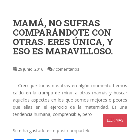
b
er
e
l
p
o
dI
ar
MAMÁ, NO SUFRAS
o
n
ti
COMPARÁNDOTE CON
k
r
OTRAS. ERES ÚNICA, Y
ESO ES MARAVILLOSO.
29 junio, 2016
7 comentarios
Creo que todas nosotras en algún momento hemos
caído en la trampa de mirar a otras mamás y buscar
aquellos aspectos en los que somos mejores o peores
que ellas en el ejercicio de la maternidad. Es una
tendencia humana, comprensible, pero
LEER MÁS
Si te ha gustado este post compártelo