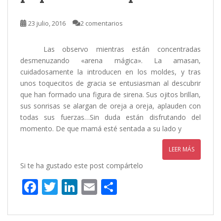
k
r
23 julio, 2016
2 comentarios
Las observo mientras están concentradas
desmenuzando «arena mágica». La amasan,
cuidadosamente la introducen en los moldes, y tras
unos toquecitos de gracia se entusiasman al descubrir
que han formado una figura de sirena. Sus ojitos brillan,
sus sonrisas se alargan de oreja a oreja, aplauden con
todas sus fuerzas…Sin duda están disfrutando del
momento. De que mamá esté sentada a su lado y
LEER MÁS
Si te ha gustado este post compártelo
F
T
Li
E
C
ac
w
n
m
o
e
itt
k
ai
m