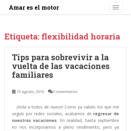
S
Amar es el motor
TOGGLE
k
i
p
t
Etiqueta:
flexibilidad horaria
o
m
a
Tips para sobrevivir a la
i
vuelta de las vacaciones
n
c
familiares
o
n
t
15 agosto, 2016
3 comentarios
e
n
¡Hola a todos de nuevo! Como ya sabéis los que me
t
seguís por redes sociales, acabamos de
regresar de
nuestras vacaciones
. En realidad, hasta septiembre
no nos incorporamos a pleno rendimiento, pero ya