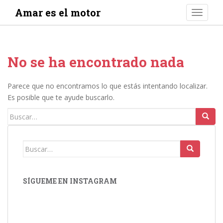
S
Amar es el motor
TOGGLE
k
i
p
t
No se ha encontrado nada
o
m
a
Parece que no encontramos lo que estás intentando localizar.
i
Es posible que te ayude buscarlo.
n
Buscar:
c
o
n
Buscar:
t
e
n
SÍGUEME EN INSTAGRAM
t