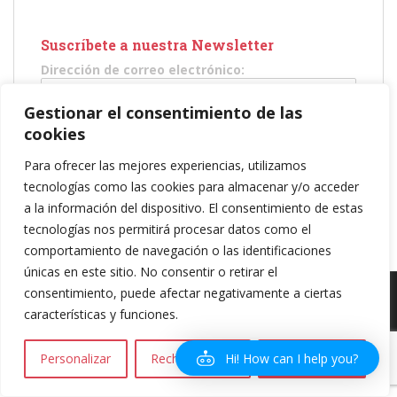
Suscríbete a nuestra Newsletter
Dirección de correo electrónico:
Gestionar el consentimiento de las
He leído y acepto los términos y condiciones
cookies
Para ofrecer las mejores experiencias, utilizamos
tecnologías como las cookies para almacenar y/o acceder
a la información del dispositivo. El consentimiento de estas
tecnologías nos permitirá procesar datos como el
comportamiento de navegación o las identificaciones
únicas en este sitio. No consentir o retirar el
consentimiento, puede afectar negativamente a ciertas
Política de privacidad
|
Política de Cookies
|
Aviso legal
| Copyright 2016
características y funciones.
Amareselmotor.com
Hi! How can I help you?
Personalizar
Rechazar todo
Aceptar todo