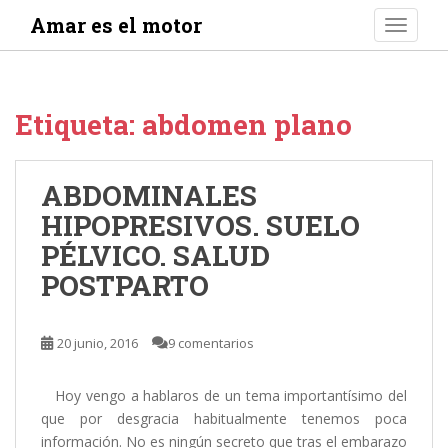
S
Amar es el motor
TOGGLE
k
i
p
t
Etiqueta:
abdomen plano
o
m
a
ABDOMINALES
i
HIPOPRESIVOS. SUELO
n
c
PÉLVICO. SALUD
o
POSTPARTO
n
t
e
20 junio, 2016
9 comentarios
n
t
Hoy vengo a hablaros de un tema importantísimo del
que por desgracia habitualmente tenemos poca
información. No es ningún secreto que tras el embarazo