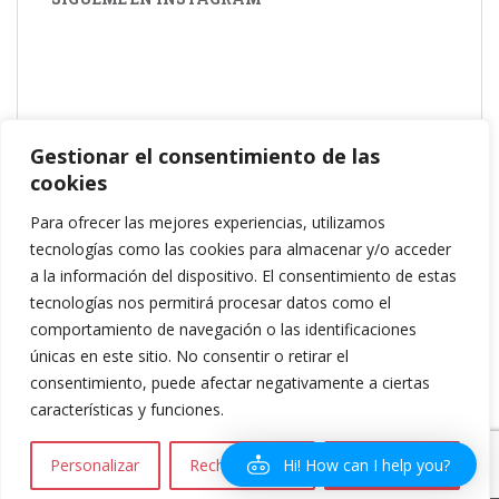
Suscríbete a nuestra Newsletter
Gestionar el consentimiento de las
cookies
Dirección de correo electrónico:
Para ofrecer las mejores experiencias, utilizamos
tecnologías como las cookies para almacenar y/o acceder
He leído y acepto los términos y condiciones
a la información del dispositivo. El consentimiento de estas
tecnologías nos permitirá procesar datos como el
comportamiento de navegación o las identificaciones
únicas en este sitio. No consentir o retirar el
consentimiento, puede afectar negativamente a ciertas
características y funciones.
Hi! How can I help you?
Personalizar
Rechazar todo
Aceptar todo
Política de privacidad
|
Política de Cookies
|
Aviso legal
| Copyright 2016
Amareselmotor.com