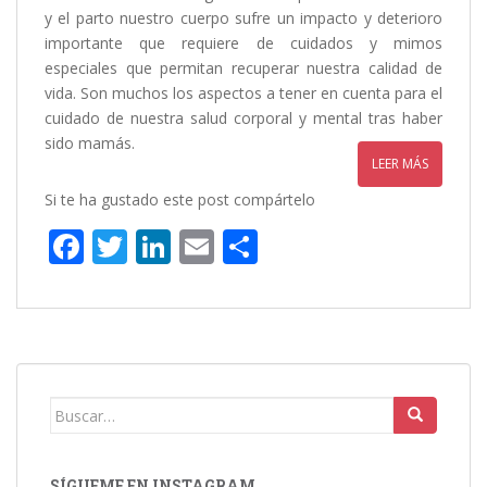
y el parto nuestro cuerpo sufre un impacto y deterioro
importante que requiere de cuidados y mimos
especiales que permitan recuperar nuestra calidad de
vida. Son muchos los aspectos a tener en cuenta para el
cuidado de nuestra salud corporal y mental tras haber
sido mamás.
LEER MÁS
Si te ha gustado este post compártelo
F
T
Li
E
C
ac
w
n
m
o
e
itt
k
ai
m
b
er
e
l
p
o
dI
ar
o
n
ti
Buscar:
k
r
SÍGUEME EN INSTAGRAM